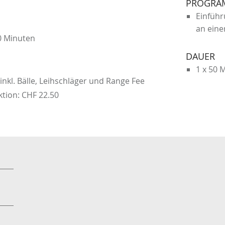
PROGRA
Einführ
an eine
50 Minuten
DAUER
1 x 50 
inkl. Bälle, Leihschläger und Range Fee
ktion: CHF 22.50