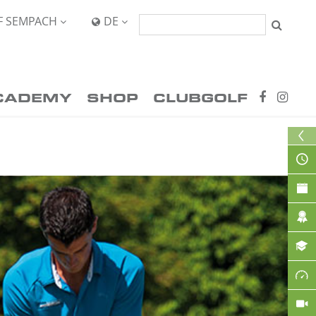
F SEMPACH
DE


CADEMY
SHOP
CLUBGOLF