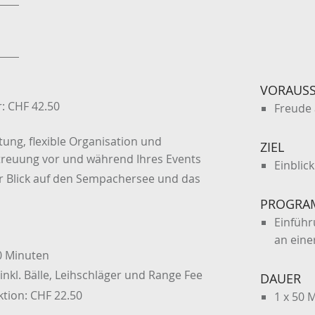
VORAUS
: CHF 42.50
Freude 
ng, flexible Organisation und
ZIEL
etreuung vor und während Ihres Events
Einblic
Blick auf den Sempachersee und das
PROGRA
Einführ
an eine
50 Minuten
inkl. Bälle, Leihschläger und Range Fee
DAUER
ktion: CHF 22.50
1 x 50 