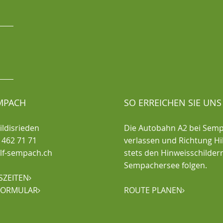
MPACH
SO ERREICHEN SIE UNS
ldisrieden
Die Autobahn A2 bei Sem
1 462 71 71
verlassen und Richtung Hi
golf-sempach.ch
stets den Hinweisschilder
Sempachersee folgen.
ZEITEN

FORMULAR
ROUTE PLANEN

