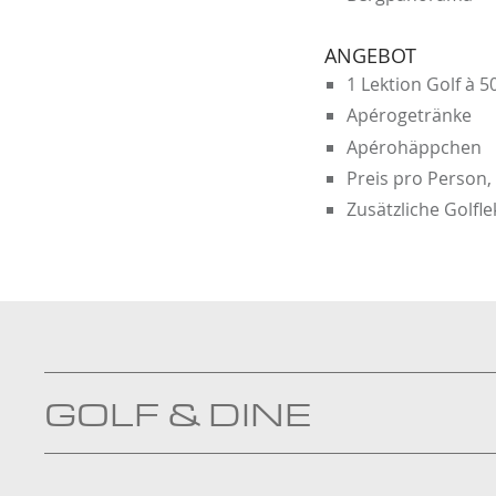
ANGEBOT
1 Lektion Golf à 
Apérogetränke
Apérohäppchen
Preis pro Person, 
Zusätzliche Golfle
GOLF & DINE