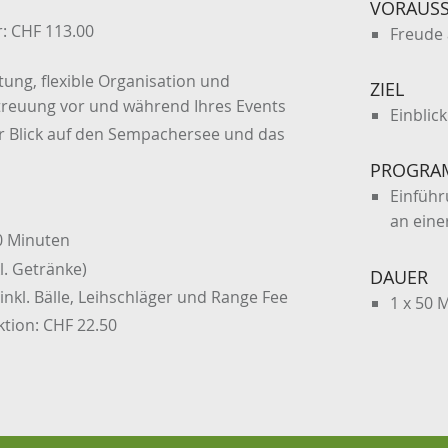
VORAUS
r: CHF 113.00
Freude 
ng, flexible Organisation und
ZIEL
etreuung vor und während Ihres Events
Einblic
Blick auf den Sempachersee und das
PROGRA
Einführ
an eine
50 Minuten
. Getränke)
DAUER
inkl. Bälle, Leihschläger und Range Fee
1 x 50 
ktion: CHF 22.50