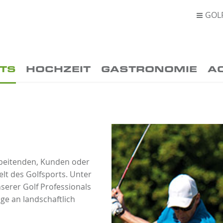
GOL

TS
HOCHZEIT
GASTRONOMIE
A
rbeitenden, Kunden oder
lt des Golfsports. Unter
nserer Golf Professionals
äge an landschaftlich