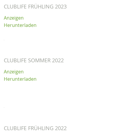
CLUBLIFE FRÜHLING 2023
Anzeigen
Herunterladen
CLUBLIFE SOMMER 2022
Anzeigen
Herunterladen
CLUBLIFE FRÜHLING 2022