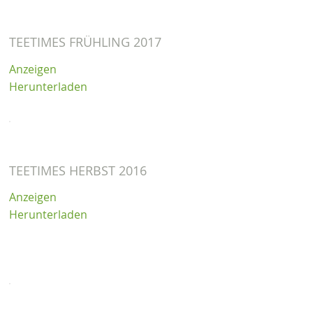
TEETIMES FRÜHLING 2017
Anzeigen
Herunterladen
TEETIMES HERBST 2016
Anzeigen
Herunterladen