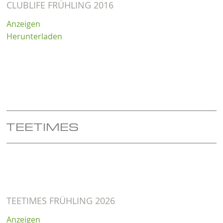
CLUBLIFE FRÜHLING 2016
Anzeigen
Herunterladen
TEETIMES
TEETIMES FRÜHLING 2026
Anzeigen