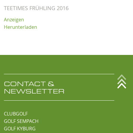
TEETIMES FRÜHLING 2016
Anzeigen
Herunterladen
CONTACT &
NEWSLETTER
CLUBGOLF
GOLF SEMPACH
GOLF KYBURG