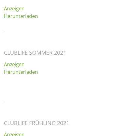
Anzeigen
Herunterladen
CLUBLIFE SOMMER 2021
Anzeigen
Herunterladen
CLUBLIFE FRÜHLING 2021
Anzeigen