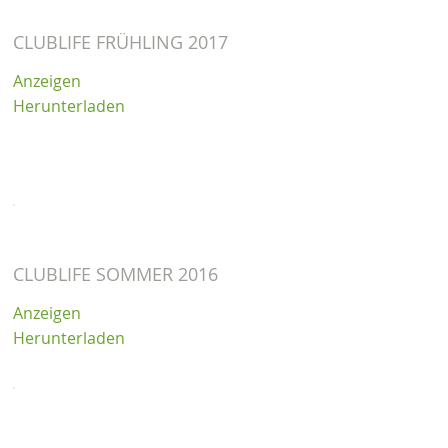
CLUBLIFE FRÜHLING 2017
Anzeigen
Herunterladen
CLUBLIFE SOMMER 2016
Anzeigen
Herunterladen