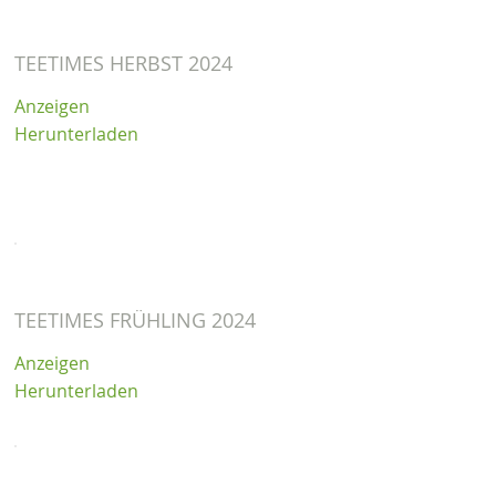
TEETIMES HERBST 2024
Anzeigen
Herunterladen
TEETIMES FRÜHLING 2024
Anzeigen
Herunterladen