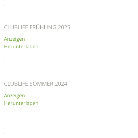
CLUBLIFE FRÜHLING 2025
Anzeigen
Herunterladen
CLUBLIFE SOMMER 2024
Anzeigen
Herunterladen