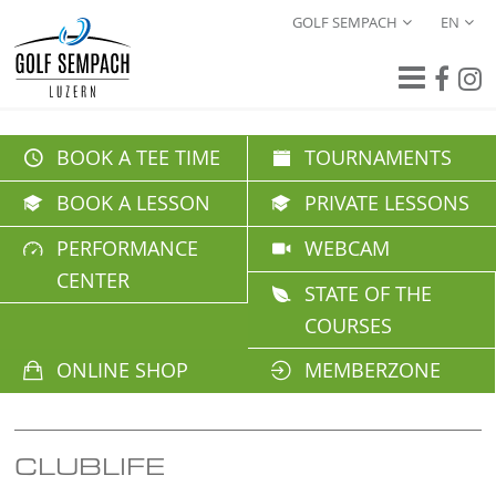
GOLF SEMPACH
EN
BOOK A TEE TIME
TOURNAMENTS
BOOK A LESSON
PRIVATE LESSONS
PERFORMANCE
WEBCAM
CENTER
STATE OF THE
COURSES
ONLINE SHOP
MEMBERZONE
CLUBLIFE